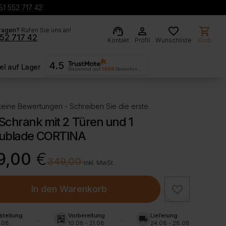
51 552 717 42
support_agent
person
favorite
shopping_cart
ragen?
Rufen Sie uns an!
52 717 42
Kontakt
Profil
Wunschliste
Korb
4.5
l auf Lager
Basierend auf
1999
Bewertungen
eine Bewertungen - Schreiben Sie die erste.
chrank mit 2 Türen und 1
ublade CORTINA
rünglicher
ller
9,00
€
€
349,00
inkl. MwSt.
00 €
00 €.
In den Warenkorb
stellung
Vorbereitung
Lieferung
shelves
local_shipping
.08
10.08 - 21.08
24.08 - 28.08