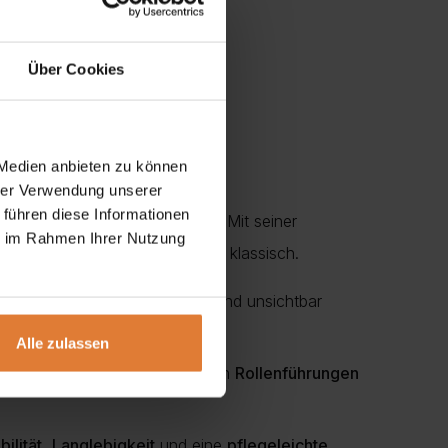
Über Cookies
 Medien anbieten zu können
hrer Verwendung unserer
 führen diese Informationen
für jedes moderne Wohnzimmer. Mit seiner
ie im Rahmen Ihrer Nutzung
tungsstile ein – von modern bis klassisch.
er Zubehör, die Sie ordentlich und unsichtbar
Alle zulassen
leine Alltagsgegenstände. Mit den
Rollenführungen
bilität
,
Langlebigkeit
und eine
pflegeleichte