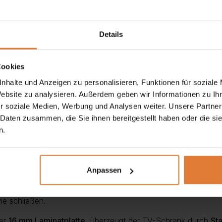
Details
Cookies
nhalte und Anzeigen zu personalisieren, Funktionen für soziale
Website zu analysieren. Außerdem geben wir Informationen zu I
r soziale Medien, Werbung und Analysen weiter. Unsere Partner
n
mit
praktischem Stauraum
und ist damit die ideale Lösung 
 Daten zusammen, die Sie ihnen bereitgestellt haben oder die s
aren Linienführung fügt er sich perfekt in verschiedene Einrich
n.
den
Türen
befindet sich großzügiger Platz für Geräte, Kabel od
 aufgeräumt und stilvoll.
Anpassen
 zusätzlichen Platz für Fernbedienungen, Zeitschriften oder k
ie schließen.
ter
16 mm Laminatplatte
, überzeugt der TV-Schrank durch
Sta