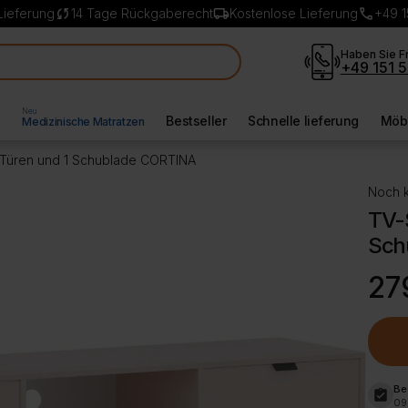
sync
local_shipping
call
Lieferung
14 Tage Rückgaberecht
Kostenlose Lieferung
+49 1
Haben Sie F
+49 151 5
Neu
l
Bestseller
Schnelle lieferung
Möbe
Medizinische Matratzen
 Türen und 1 Schublade CORTINA
Noch k
TV-S
Sch
Ursp
Aktue
27
Preis
Preis
war:
ist:
349,
279,
Be
assignment_turned_in
09