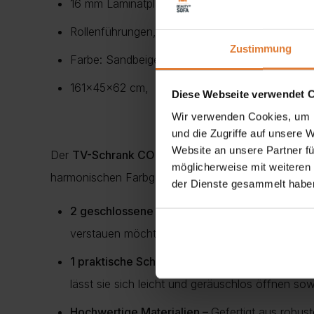
16 mm Laminatplatte,
Rollenführungen,
Zustimmung
Farbe: Sandbeige,
161x45x62 cm,
Diese Webseite verwendet 
Wir verwenden Cookies, um I
und die Zugriffe auf unsere 
Website an unsere Partner fü
Der
TV-Schrank CORTINA
vereint
stilvolles Desig
möglicherweise mit weiteren
harmonischen Farbgebung in
Sandbeige
und der kl
der Dienste gesammelt habe
2 geschlossene Türen mit Stauraum –
Hinter 
verstauen möchten. So bleibt Ihr Wohnraum stets
1 praktische Schublade –
Die
Schublade
bietet
lässt sie sich leicht und geräuschlos öffnen sow
Hochwertige Materialien –
Gefertigt aus robus