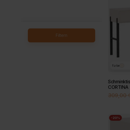
Filtern
Farbe
Schminktis
CORTINA
309,00
-20%