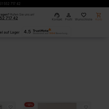
51 552 717 42
support_agent
person
favorite
shopping_cart
ragen?
Rufen Sie uns an!
52 717 42
Kontakt
Profil
Wunschliste
Korb
4.5
l auf Lager
Basierend auf
1994
Bewertungen
-12%