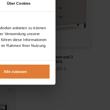
Die
Über Cookies
Optionen
können
auf
der
Produktseite
 Medien anbieten zu können
gewählt
hrer Verwendung unserer
werden
 führen diese Informationen
Farbe
ie im Rahmen Ihrer Nutzung
 CORTINA
Kommode mit 2 Türen und 3
Schubladen CORTINA
ler
Ursprünglicher
Aktueller
409,00
€
349,00
€
Alle zulassen
Preis
Preis
war:
ist:
0 €.
409,00 €
349,00 €.