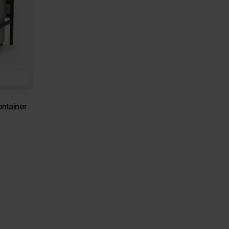
ontainer
ler
00 €.