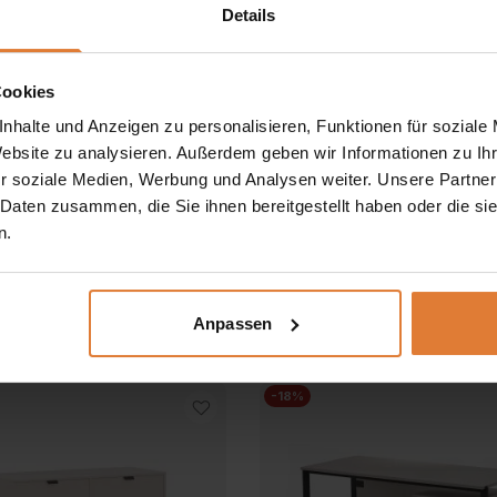
Details
Cookies
nhalte und Anzeigen zu personalisieren, Funktionen für soziale
Website zu analysieren. Außerdem geben wir Informationen zu I
r soziale Medien, Werbung und Analysen weiter. Unsere Partner
Farbe
 Daten zusammen, die Sie ihnen bereitgestellt haben oder die s
n.
ch mit 1 Schublade CORTINA
Kommode mit 3 Schubladen
Ursprünglicher
Aktueller
Ursprünglicher
Aktuel
€
239,00
€
329,00
€
279,00
€
Preis
Preis
Preis
Preis
Anpassen
war:
ist:
war:
ist:
299,00 €
239,00 €.
329,00 €
279,0
-18%