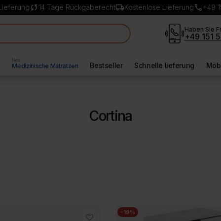
sync
local_shipping
call
Lieferung
14 Tage Rückgaberecht
Kostenlose Lieferung
+49 1
Haben Sie F
+49 151 5
Neu
l
Bestseller
Schnelle lieferung
Möbe
Medizinische Matratzen
Cortina
-19%