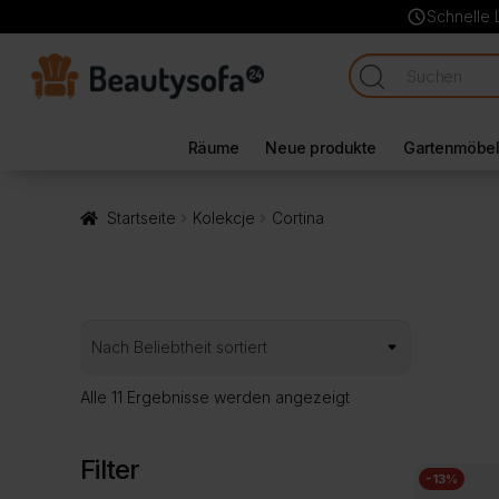
schedule
Schnelle 
Räume
Neue produkte
Gartenmöbe
Startseite
Kolekcje
Cortina
Nach
Alle 11 Ergebnisse werden angezeigt
Beliebtheit
sortiert
Filter
-13%