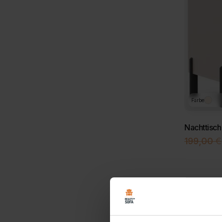
Farbe
Nachttisc
199,00
€
-20%