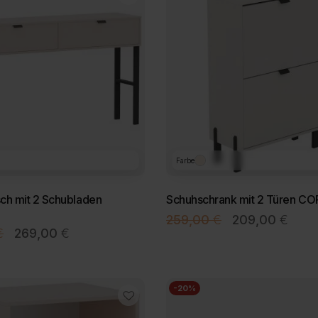
Farbe
ch mit 2 Schubladen
Schuhschrank mit 2 Türen C
Ursprünglicher
Aktuel
259,00
€
209,00
€
Ursprünglicher
Aktueller
€
269,00
€
Preis
Preis
Preis
Preis
war:
ist:
war:
ist:
259,00 €
209,0
309,00 €
269,00 €.
-20%