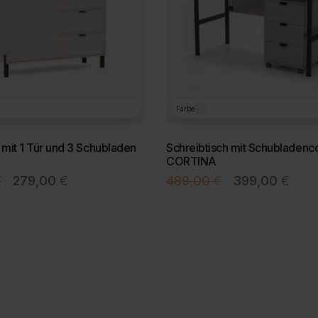
Farbe
it 1 Tür und 3 Schubladen
Schreibtisch mit Schubladenc
CORTINA
Ursprünglicher
Aktueller
Ursprünglicher
Aktuel
€
279,00
€
489,00
€
399,00
€
Preis
Preis
Preis
Preis
war:
ist:
war:
ist:
329,00 €
279,00 €.
489,00 €
399,