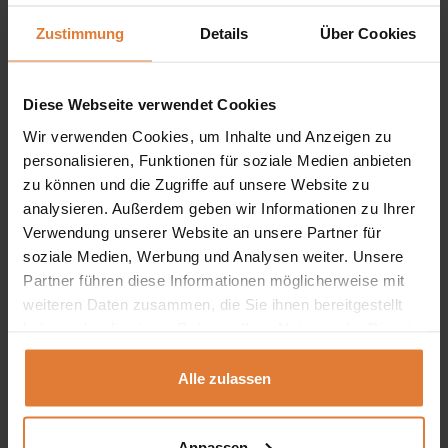
Zustimmung
Details
Über Cookies
Integrierter Schubladencontainer mit 3 Schubladen
–
Bietet reichlich Platz für Büroaccessoires, Dokumente
und Schreibutensilien. Alles bleibt stets griffbereit und
Diese Webseite verwendet Cookies
ordentlich verstaut.
Wir verwenden Cookies, um Inhalte und Anzeigen zu
personalisieren, Funktionen für soziale Medien anbieten
Hochwertige Metallgriffe
– Sorgen für eine
zu können und die Zugriffe auf unsere Website zu
komfortable Handhabung und setzen zugleich einen
analysieren. Außerdem geben wir Informationen zu Ihrer
Verwendung unserer Website an unsere Partner für
eleganten, modernen Akzent.
soziale Medien, Werbung und Analysen weiter. Unsere
Robuste 16 mm Laminatplatte
– Gewährleistet
Partner führen diese Informationen möglicherweise mit
weiteren Daten zusammen, die Sie ihnen bereitgestellt
Stabilität und Widerstandsfähigkeit im täglichen
haben oder die sie im Rahmen Ihrer Nutzung der Dienste
Gebrauch. Die pflegeleichte Oberfläche ist kratzfest
gesammelt haben.
und leicht zu reinigen.
Alle zulassen
Langlebige Rollenführungen
– Ermöglichen ein
leichtgängiges Öffnen und Schließen der Schubladen –
Anpassen