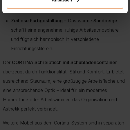
auch bei häufigem Gebrauch.
Zeitlose Farbgestaltung
– Das warme
Sandbeige
schafft eine angenehme, ruhige Arbeitsatmosphäre
und fügt sich harmonisch in verschiedene
Einrichtungsstile ein.
Der
CORTINA Schreibtisch mit Schubladencontainer
überzeugt durch Funktionalität, Stil und Komfort. Er bietet
ausreichend Stauraum, eine großzügige Arbeitsfläche und
eine ansprechende Optik – ideal für ein modernes
Homeoffice oder Arbeitszimmer, das Organisation und
Ästhetik perfekt verbindet.
Weitere Möbel aus dem Cortina-System sind in separaten