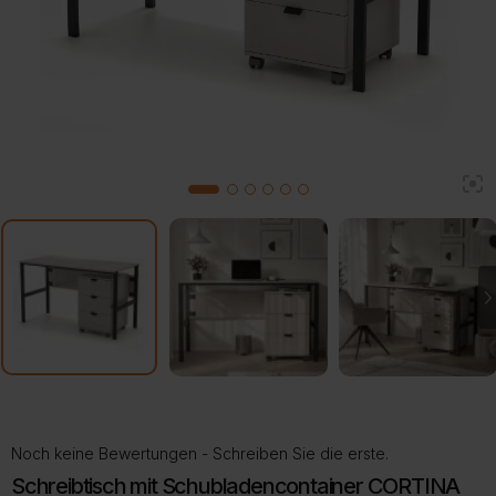
2
1
3
4
5
6
Noch keine Bewertungen - Schreiben Sie die erste.
Schreibtisch mit Schubladencontainer CORTINA