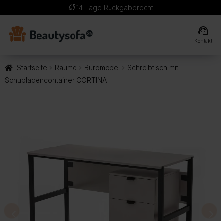
sync
14 Tage Rückgaberecht
support_agent
Kontakt
Startseite
Räume
Büromöbel
Schreibtisch mit
Schubladencontainer CORTINA