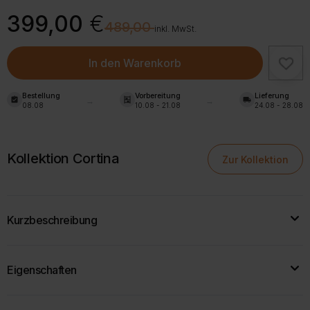
Ursprünglicher
Aktueller
399,00
€
€
489,00
Preis
Preis
inkl. MwSt.
war:
ist:
489,00 €
399,00 €.
In den Warenkorb
Bestellung
Vorbereitung
Lieferung
assignment_turned_in
shelves
local_shipping
08.08
10.08 - 21.08
24.08 - 28.08
Kollektion Cortina
Zur Kollektion
Kurzbeschreibung
Der
Schreibtisch CORTINA mit Schubladencontainer
vereint
Eigenschaften
elegantes Design mit hoher Alltagstauglichkeit.
Breite:
128 cm