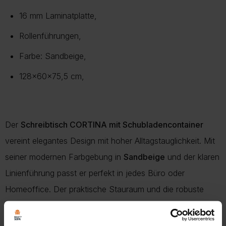
16 mm Laminatplatte,
Rollenführungen,
Farbe: Sandbeige,
128x60x75,5 cm,
Der
Schreibtisch CORTINA mit Schubladencontainer
vereint elegantes Design mit hoher Alltagstauglichkeit. Mit
seiner modernen Farbgebung in
Sandbeige
und der klaren
Linienführung passt er perfekt in jedes Büro oder
Homeoffice. Der praktische Stauraum und die robuste
Konstruktion machen ihn zum idealen Arbeitsplatz für
produktives Arbeiten.