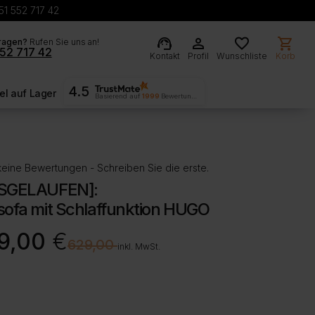
51 552 717 42
support_agent
person
favorite
shopping_cart
ragen?
Rufen Sie uns an!
52 717 42
Kontakt
Profil
Wunschliste
Korb
4.5
l auf Lager
Basierend auf
1999
Bewertungen
eine Bewertungen - Schreiben Sie die erste.
SGELAUFEN]:
sofa mit Schlaffunktion HUGO
rünglicher
ller
9,00
€
€
629,00
inkl. MwSt.
00 €
00 €.