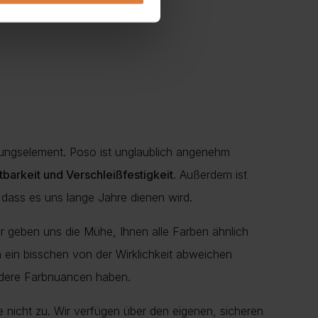
ltungselement. Poso ist unglaublich angenehm
ltbarkeit und Verschleißfestigkeit
. Außerdem ist
 dass es uns lange Jahre dienen wird.
r geben uns die Mühe, Ihnen alle Farben ähnlich
en ein bisschen von der Wirklichkeit abweichen
ndere Farbnuancen haben.
e nicht zu. Wir verfügen über den eigenen, sicheren