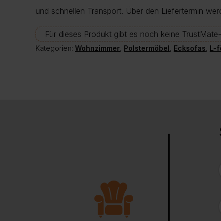
und schnellen Transport. Über den Liefertermin wer
Für dieses Produkt gibt es noch keine TrustMat
Kategorien:
Wohnzimmer
,
Polstermöbel
,
Ecksofas
,
L-f