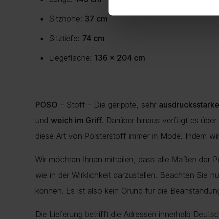
Sitzhöhe:
37 cm
Sitztiefe:
74 cm
Liegefläche:
136 x 204 cm
POSO
– Stoff – Die gerippte, sehr
ausdrucksstarke 
und
weich im Griff
. Darüber hinaus verfügt es übe
diese Art von Polsterstoff immer in Mode. Indem wi
Wir möchten Ihnen mitteilen, dass alle Maßen der 
wie in der Wirklichkeit darzustellen. Beachten Sie 
können. Es ist also kein Grund für die Beanstand
Die Lieferung betrifft die Adressen innerhalb Deuts