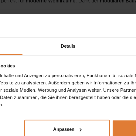
 perfekt für
moderne Wohnräume
. Dank der
modularen Bau
s
leicht ausklappen. Der Innenraum ist mit
10 cm dickem T3
n
spart Platz und bietet
Stauraum
für Decken und Kissen. Zwe
Details
zierfähig und langlebig. Die
gerippte, ausdrucksstarke Strukt
Cookies
nehm weich an und überzeugt durch hervorragende technisch
nhalte und Anzeigen zu personalisieren, Funktionen für soziale
Website zu analysieren. Außerdem geben wir Informationen zu I
r soziale Medien, Werbung und Analysen weiter. Unsere Partner
 Daten zusammen, die Sie ihnen bereitgestellt haben oder die s
n.
Anpassen