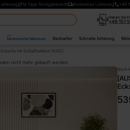
sync
local_shipping
call
Lieferung
14 Tage Rückgaberecht
Kostenlose Lieferung
+49 1
Haben Sie F
+49 151 5
Neu
l
Bestseller
Schnelle lieferung
Möbe
Medizinische Matratzen
Ecksofa mit Schlaffunktion HUGO
 kann nicht mehr gekauft werden.
Noch k
[AU
Eck
Ursp
Aktue
53
Preis
Preis
war:
ist:
629,
539,