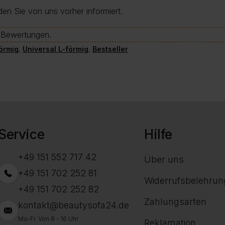
den Sie von uns vorher informiert.
e-Bewertungen.
örmig
,
Universal L-förmig
,
Bestseller
Service
Hilfe
+49 151 552 717 42
Über uns
+49 151 702 252 81
Widerrufsbelehrun
+49 151 702 252 82
Zahlungsarten
kontakt@beautysofa24.de
Mo-Fr. Von 8 - 16 Uhr
Reklamation