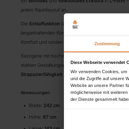
Ein
stilvolles
und
funktionales Ecksofa
in
L-Form
–
jedem Raumlayout an.
Die
Schlaffunktion
lässt sich dank
Rollmechanismu
langanhaltenden Komfort. Der integrierte
Bettkaste
Komfort und runden das Design ab.
Zustimmung
Bezogene mit hochwertigem
POSO
– weich, strapa
Diese Webseite verwendet 
starken Gestaltungselement.
POSO
fühlt sich ange
Wir verwenden Cookies, um I
Strapazierfähigkeit
und
Abriebfestigkeit
.
und die Zugriffe auf unsere 
Website an unsere Partner fü
möglicherweise mit weiteren
Abmessungen:
der Dienste gesammelt habe
Breite:
242 cm
Höhe:
87 cm
Länge:
143 cm