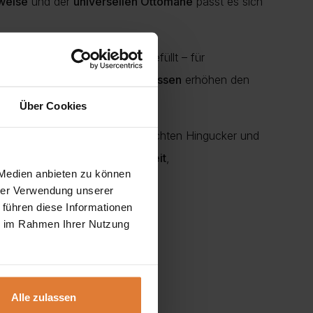
weise
und der
universellen Ottomane
passt es sich
0-Schaum
und
Wellenfedern
gefüllt – für
i breite
Armlehnen
und fünf
Kissen
erhöhen den
Über Cookies
ur
macht den Stoff zu einem echten Hingucker und
e Eigenschaften: hohe
Festigkeit
,
 Medien anbieten zu können
hrer Verwendung unserer
 führen diese Informationen
ie im Rahmen Ihrer Nutzung
Alle zulassen