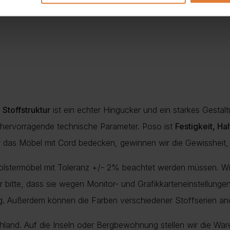
Stoffstruktur
ist ein echter Hingucker und ein starkes Gesta
r hervorragende technische Parameter. Poso ist
Festigkeit, Ha
r das Möbel mit Cord bedecken, gewinnen wir die Gewissheit,
Polstermöbel mit Toleranz +/- 2% beachtet werden müssen. Wi
nur bitte, dass sie wegen Monitor- und Grafikkarteneinstellung
ung. Außerdem können die Farben verschiedener Stoffserien a
chland. Auf die Inseln oder Bergbewohnung stellen wir die War