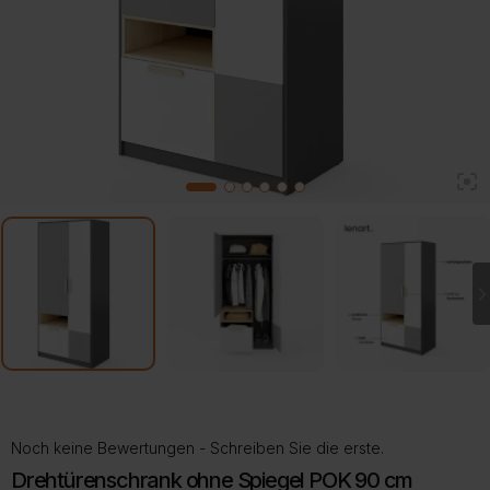
2
1
3
4
5
6
Noch keine Bewertungen - Schreiben Sie die erste.
Drehtürenschrank ohne Spiegel POK 90 cm