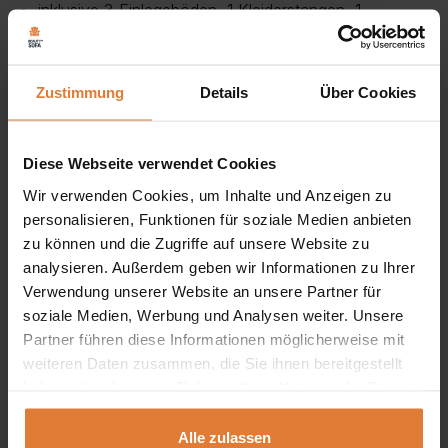
inklusive 3 Einlegeböden, 1 Kleiderstangen, 1
Schublade
Flügeltüren
Zustimmung
Details
Über Cookies
ohne LED-Beleuchtung
Farbe: Graphit / Grau / Weiß / Buche
Diese Webseite verwendet Cookies
Wir verwenden Cookies, um Inhalte und Anzeigen zu
Ein geräumiger
Kleiderschrank
mit zwei Türen, einer
personalisieren, Funktionen für soziale Medien anbieten
Kleiderbügelstange, einer Schublade, einem Regal und
zu können und die Zugriffe auf unsere Website zu
analysieren. Außerdem geben wir Informationen zu Ihrer
einer offenen Nische. Der Schrank ist so konstruiert, dass
Verwendung unserer Website an unsere Partner für
sein Innenraum optimal genutzt werden kann. An der
soziale Medien, Werbung und Analysen weiter. Unsere
Stange können Sie Kleidung in verschiedenen Längen
Partner führen diese Informationen möglicherweise mit
weiteren Daten zusammen, die Sie ihnen bereitgestellt
aufhängen. Die
tiefe Schublade
ermöglicht einen leichten
haben oder die sie im Rahmen Ihrer Nutzung der Dienste
Zugang zu ihrem Inhalt. Die Aussparung ist nützlich für
gesammelt haben.
praktische Gegenstände. Das Möbelstück ist aus
Alle zulassen