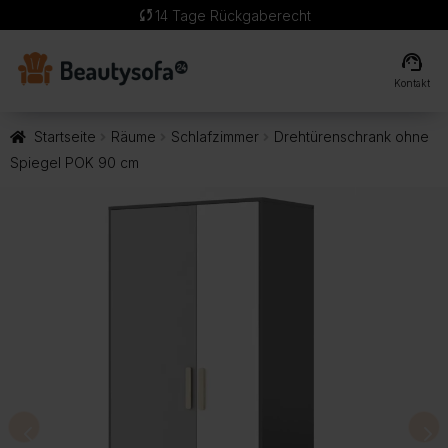
sync
14 Tage Rückgaberecht
support_agent
Kontakt
Startseite
Räume
Schlafzimmer
Drehtürenschrank ohne
Spiegel POK 90 cm