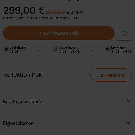
Ursprünglicher
Aktueller
299,00
€
€
339,00
Preis
Preis
inkl. MwSt.
war:
ist:
Der niedrigste Preis der letzten 30 Tage:
339,00
€
.
339,00 €
299,00 €.
In den Warenkorb
Bestellung
Vorbereitung
Lieferung
assignment_turned_in
shelves
local_shipping
08.08
10.08 - 28.08
31.08 - 04.09
Kollektion Pok
Zur Kollektion
Kurzbeschreibung
Ein geräumiger Kleiderschrank mit zwei Türen, einer
Eigenschaften
Kleiderbügelstange, einer Schublade, einem Regal und einer
offenen Nische.