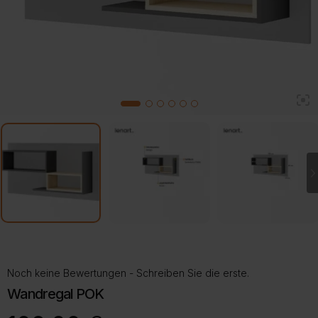
2
1
3
4
5
6
Noch keine Bewertungen - Schreiben Sie die erste.
Wandregal POK