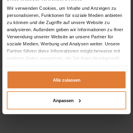
Farbe: Graphit / Grau / Buche
Wir verwenden Cookies, um Inhalte und Anzeigen zu
personalisieren, Funktionen für soziale Medien anbieten
Das originelle, asymmetrische
Hängeregal
bietet
zu können und die Zugriffe auf unsere Website zu
zusätzlichen Stauraum für Bücher oder Dekorationen und
analysieren. Außerdem geben wir Informationen zu Ihrer
ermöglicht eine ergonomische Nutzung der Wände. Das
Verwendung unserer Website an unsere Partner für
soziale Medien, Werbung und Analysen weiter. Unsere
Möbelstück ist aus strapazierfähiger
laminierter Platte
Partner führen diese Informationen möglicherweise mit
gefertigt und mit einer haltbaren
ABS-Kante
versehen.
weiteren Daten zusammen, die Sie ihnen bereitgestellt
haben oder die sie im Rahmen Ihrer Nutzung der Dienste
Abmessungen:
gesammelt haben.
Alle zulassen
Breite:
120 cm
Tiefe:
22 cm
Anpassen
Höhe:
60 cm