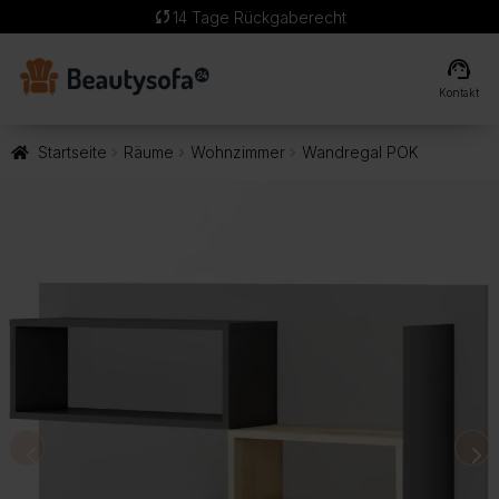
sync
14 Tage Rückgaberecht
support_agent
Kontakt
Startseite
Räume
Wohnzimmer
Wandregal POK