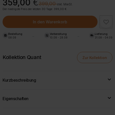
Ursprünglicher
Aktueller
359,00
€
€
399,00
Preis
Preis
inkl. MwSt.
war:
ist:
Der niedrigste Preis der letzten 30 Tage:
399,00
€
.
399,00 €
359,00 €.
In den Warenkorb
Bestellung
Vorbereitung
Lieferung
assignment_turned_in
shelves
local_shipping
08.08
10.08 - 28.08
31.08 - 04.09
Kollektion Quant
Zur Kollektion
Kurzbeschreibung
Breite Kommode mit vier geräumigen Schubladen, in denen Sie
Eigenschaften
bequem Dokumente, Kleidung oder andere Kleinigkeiten
aufbewahren können.
Breite:
130 cm