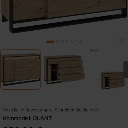
2
1
3
4
5
6
7
Noch keine Bewertungen - Schreiben Sie die erste.
Kommode II QUANT