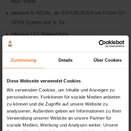
MDF-Platte
inklusive 1x REGAL, 4x SCHUBLADEN mit PUSH-TO-
OPEN System und 1x Tür
inklusive LED-Beleuchtung
Gestell: schwarze Gleiter
Anzahl Einlegeböden – 1
Zustimmung
Details
Über Cookies
Anzahl Leuchtelemente – 1
Diese Webseite verwendet Cookies
Art Griffe – ohne Griffe
Wir verwenden Cookies, um Inhalte und Anzeigen zu
Art Türen – Scharniertür
personalisieren, Funktionen für soziale Medien anbieten
zu können und die Zugriffe auf unsere Website zu
Ausstattung – Push-to-open-Funktion
analysieren. Außerdem geben wir Informationen zu Ihrer
Verwendung unserer Website an unsere Partner für
Breite Kommode
mit
vier geräumigen Schubladen
, in
soziale Medien, Werbung und Analysen weiter. Unsere
denen Sie bequem Dokumente, Kleidung oder andere