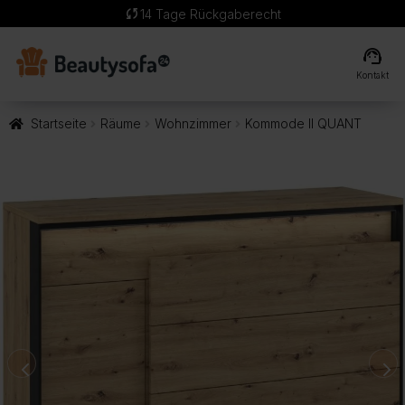
sync
14 Tage Rückgaberecht
support_agent
Kontakt
Startseite
Räume
Wohnzimmer
Kommode II QUANT