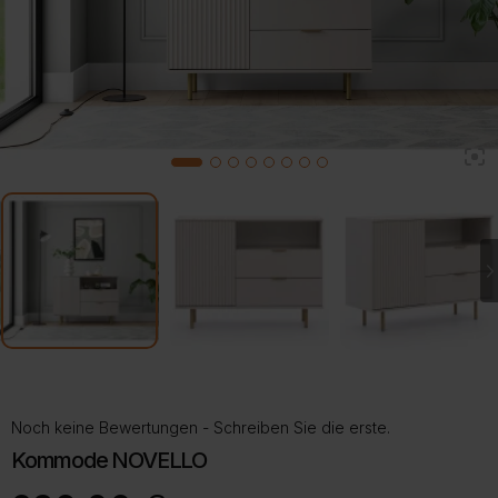
2
1
3
4
5
6
7
8
Noch keine Bewertungen - Schreiben Sie die erste.
Kommode NOVELLO