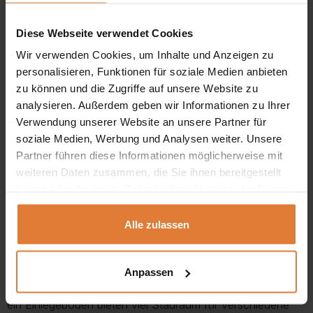
Wir laden Sie ein, unsere
elegante Kommode
Novello aus
Diese Webseite verwendet Cookies
unserer neuesten Kollektion zu entdecken, bei der
Wir verwenden Cookies, um Inhalte und Anzeigen zu
Funktionalität auf raffinierten Stil trifft. Diese Kommode
personalisieren, Funktionen für soziale Medien anbieten
zu können und die Zugriffe auf unsere Website zu
erfüllt nicht nur perfekt ihren praktischen Zweck, sondern
analysieren. Außerdem geben wir Informationen zu Ihrer
wird auch zu einem einzigartigen dekorativen Element in
Verwendung unserer Website an unsere Partner für
jedem Interieur.
soziale Medien, Werbung und Analysen weiter. Unsere
Partner führen diese Informationen möglicherweise mit
Die
Metallfüße
sorgen für Leichtigkeit und Modernität und
weiteren Daten zusammen, die Sie ihnen bereitgestellt
haben oder die sie im Rahmen Ihrer Nutzung der Dienste
bilden einen Kontrast zu den eleganten,
dekorativ
gesammelt haben.
gefrästen Türen
. Die Türfront wurde sorgfältig mit
Alle zulassen
einzigartigen Fräsungen verziert, die der Kommode einen
außergewöhnlichen Charakter verleihen und ihr
Anpassen
einzigartiges Design unterstreichen.
Zwei Schubladen
und
ein Einlegeboden bieten viel Stauraum für verschiedene