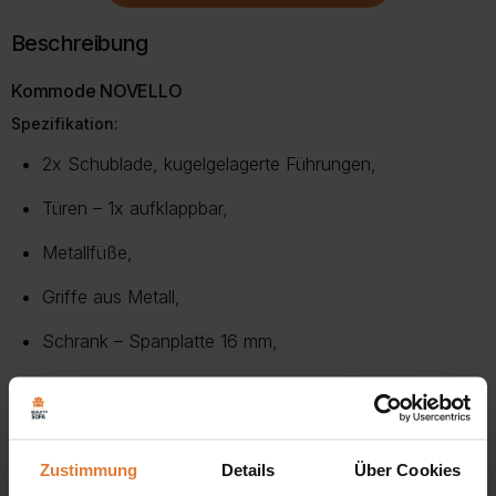
Beschreibung
Kommode NOVELLO
Spezifikation:
2x Schublade, kugelgelagerte Führungen,
Türen – 1x aufklappbar,
Metallfüße,
Griffe aus Metall,
Schrank – Spanplatte 16 mm,
Türen MDF gefräst, furniert mit Folie, Öffnungssystem,
mit Push-to-Open-System
Zustimmung
Details
Über Cookies