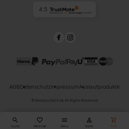
4.5
Basierend auf
1997
Bewertungen
von jeher
AGB
Datenschutz
Impressum
Auslaufprodukte
© Beautysofa24.de All Rights Reserved
search
favorite_border
menu
person
shopping_cart
Suche
Merkliste
Menu
Konto
Korb