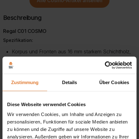
Alle
Cosmo-Artikel
ansehen
mehrere
Varianten
auf.
Beschreibung
Die
Optionen
Regal C01 COSMO
können
Spezifikation:
auf
der
Korpus und Fronten aus 16 mm starkem Schichtholz,
Produktseite
gewählt
ABS-Kantenumleimer,
werden
Schubladen auf Rollenauszügen,
Zustimmung
Details
Über Cookies
griffloses System,
Das schmale Bücherregal Cosmo CO1 besteht aus zwei
Diese Webseite verwendet Cookies
Schubladen und drei offenen Regalen. Das Möbel wurde
Wir verwenden Cookies, um Inhalte und Anzeigen zu
personalisieren, Funktionen für soziale Medien anbieten
aus einer hochwertigen laminierten Platte mit erhöhter
zu können und die Zugriffe auf unsere Website zu
Widerstandsfähigkeit gegen Kratzer und Beschädigungen
analysieren. Außerdem geben wir Informationen zu Ihrer