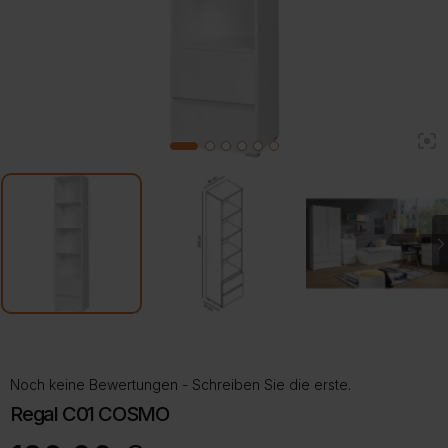
2
1
3
4
5
6
Noch keine Bewertungen - Schreiben Sie die erste.
Regal C01 COSMO