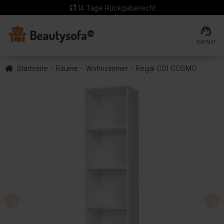
sync
14 Tage Rückgaberecht
support_agent
Kontakt
Startseite
Räume
Wohnzimmer
Regal C01 COSMO