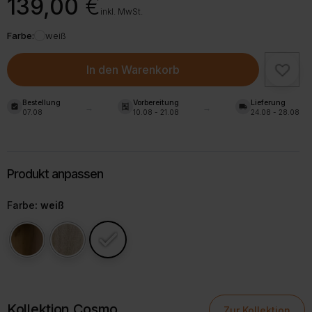
139,00
€
inkl. MwSt.
Farbe:
weiß
In den Warenkorb
Bestellung
Vorbereitung
Lieferung
assignment_turned_in
shelves
local_shipping
07.08
10.08 - 21.08
24.08 - 28.08
Farbe
: weiß
Kollektion Cosmo
Zur Kollektion