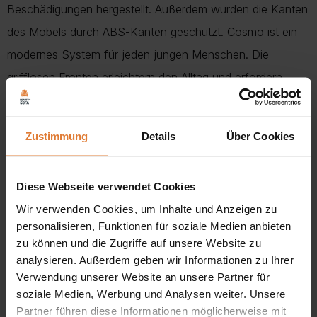
Beschädigungen hergestellt. Außerdem wurden die Kanten
des Möbels durch ABS-Kanten geschützt. Cosmo ist ein
modernes System für jeden jungen Menschen. Die
grifflosen Fronten erleichtern den Alltag und erfordern
keinen großen Kraftaufwand. Sowohl die Front als auch
der Korpus sind aus hochwertiger, 16 mm starker
Zustimmung
Details
Über Cookies
Schichtstoffplatte gefertigt. Ein weiterer Vorteil ist die
Möglichkeit, zwischen drei Dekoren zu wählen: weiß,
Diese Webseite verwendet Cookies
Eiche sonoma, Eiche riviera.
Wir verwenden Cookies, um Inhalte und Anzeigen zu
Ob Sie ein Wohnzimmer oder ein Jugendzimmer einrichten,
personalisieren, Funktionen für soziale Medien anbieten
zu können und die Zugriffe auf unsere Website zu
das Möbelsystem “Cosmo” ist eine Garantie für
analysieren. Außerdem geben wir Informationen zu Ihrer
Langlebigkeit, Stil und Modernität. Lassen Sie Ihre Räume
Verwendung unserer Website an unsere Partner für
mit unseren Möbeln, die Eleganz, Funktionalität und
soziale Medien, Werbung und Analysen weiter. Unsere
Partner führen diese Informationen möglicherweise mit
innovatives griffloses Design vereinen, neu aufleben.