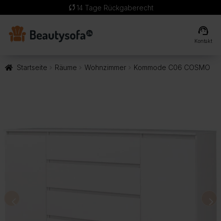
sync
14 Tage Rückgaberecht
support_agent
Kontakt
Startseite
Räume
Wohnzimmer
Kommode C06 COSMO