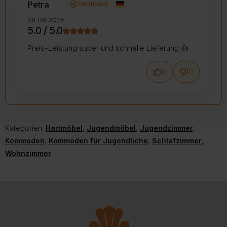
verified_user
Petra
Verifiziert
29.06.2025
5.0 / 5.0
Preis-Leistung super und schnelle Lieferung 👍️
thumb_up
thumb_down
0
0
Kategorien:
Hartmöbel
,
Jugendmöbel
,
Jugendzimmer
,
Kommoden
,
Kommoden für Jugendliche
,
Schlafzimmer
,
Wohnzimmer