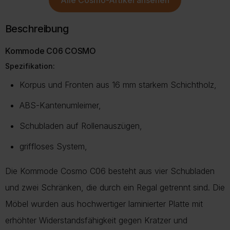
mehrere
Varianten
auf.
Beschreibung
Die
Optionen
Kommode C06 COSMO
können
Spezifikation:
auf
der
Korpus und Fronten aus 16 mm starkem Schichtholz,
Produktseite
gewählt
ABS-Kantenumleimer,
werden
Schubladen auf Rollenauszügen,
griffloses System,
Die Kommode Cosmo C06 besteht aus vier Schubladen
und zwei Schränken, die durch ein Regal getrennt sind. Die
Möbel wurden aus hochwertiger laminierter Platte mit
erhöhter Widerstandsfähigkeit gegen Kratzer und