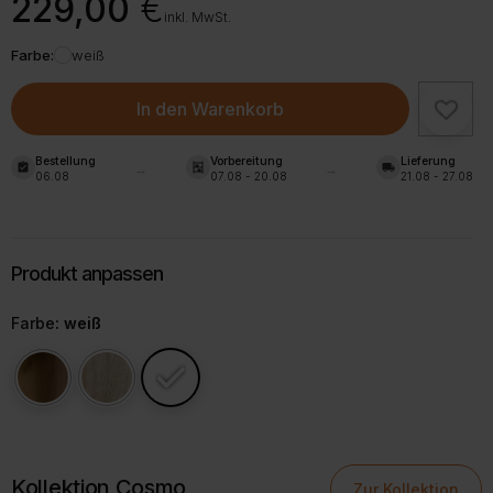
229,00
€
inkl. MwSt.
Farbe:
weiß
In den Warenkorb
Bestellung
Vorbereitung
Lieferung
assignment_turned_in
shelves
local_shipping
06.08
07.08 - 20.08
21.08 - 27.08
Farbe
: weiß
Kollektion Cosmo
Zur Kollektion