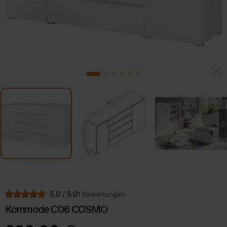
2
1
3
4
5
6
5.0 / 5.0
1 Bewertungen
Kommode C06 COSMO