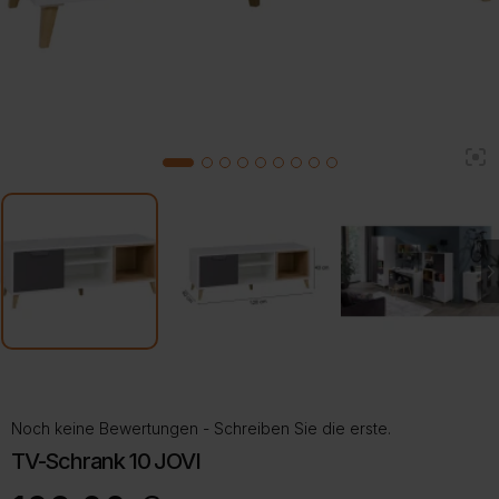
2
1
3
4
5
6
7
8
9
Noch keine Bewertungen - Schreiben Sie die erste.
TV-Schrank 10 JOVI