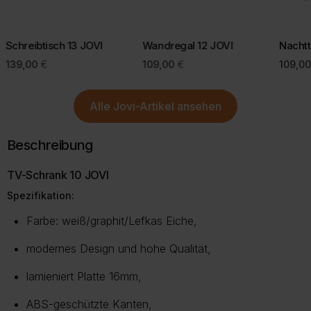
Bei einigen Lieferregionen, z. B. Inseln, kann eine kurze Prüfung
Mit einer bewussten Kaufentscheidung helfen Sie, Retouren zu
durch unseren Kundenservice erforderlich sein.
vermeiden und die Umwelt zu schonen.
Schreibtisch 13 JOVI
Wandregal 12 JOVI
Nachtt
Mehr Informationen zu Lieferung und Versand finden Sie auf
139,00
€
109,00
€
109,0
unserer Lieferungsseite.
Mehr über Rückgabe
Mehr zur Lieferung
Alle
Jovi-Artikel
ansehen
Beschreibung
TV-Schrank 10 JOVI
Spezifikation:
Farbe: weiß/graphit/Lefkas Eiche,
modernes Design und hohe Qualität,
lamieniert Platte 16mm,
ABS-geschützte Kanten,