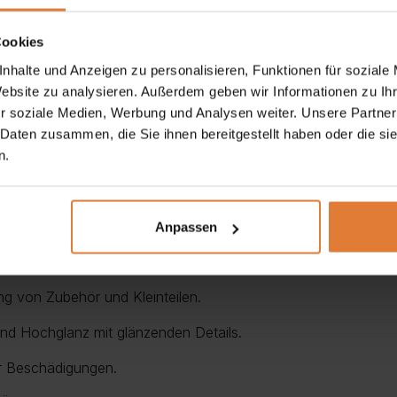
Cookies
nhalte und Anzeigen zu personalisieren, Funktionen für soziale
Website zu analysieren. Außerdem geben wir Informationen zu I
r soziale Medien, Werbung und Analysen weiter. Unsere Partner
 Daten zusammen, die Sie ihnen bereitgestellt haben oder die s
n.
mit praktischer Funktionalität und ist die ideale Lösung für 
öbelstück eine elegante, zeitgemäße Optik, während die
glän
behör, Fernbedienungen oder Dokumente.
Metallgriffe
ermögli
Anpassen
und Abnutzung.
g von Zubehör und Kleinteilen.
nd Hochglanz mit glänzenden Details.
 Beschädigungen.