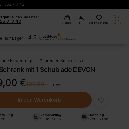
51 552 717 42
support_agent
person
favorite
shopping_cart
ragen?
Rufen Sie uns an!
52 717 42
Kontakt
Profil
Wunschliste
Korb
4.5
l auf Lager
Basierend auf
1998
Bewertungen
eine Bewertungen - Schreiben Sie die erste.
Schrank mit 1 Schublade DEVON
rünglicher
ller
9,00
€
€
139,00
inkl. MwSt.
00 €
00 €.
In den Warenkorb
stellung
Vorbereitung
Lieferung
shelves
local_shipping
.08
10.08 - 14.08
17.08 - 21.08