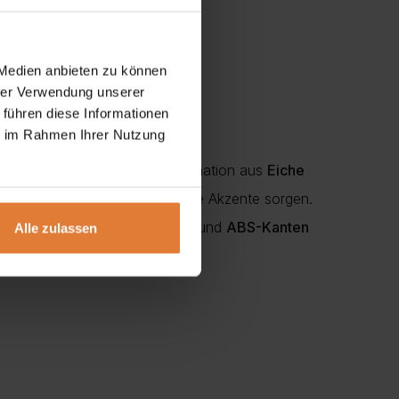
 Medien anbieten zu können
hrer Verwendung unserer
 führen diese Informationen
ie im Rahmen Ihrer Nutzung
stilvolle Wohnzimmer. Die Kombination aus
Eiche
zenden Einsätze
für dekorative Akzente sorgen.
chen ein komfortables Öffnen, und
ABS-Kanten
Alle zulassen