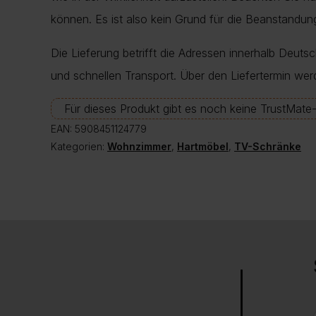
können. Es ist also kein Grund für die Beanstand
Die Lieferung betrifft die Adressen innerhalb Deuts
und schnellen Transport. Über den Liefertermin wer
Für dieses Produkt gibt es noch keine TrustMat
EAN:
5908451124779
Kategorien:
Wohnzimmer
,
Hartmöbel
,
TV-Schränke