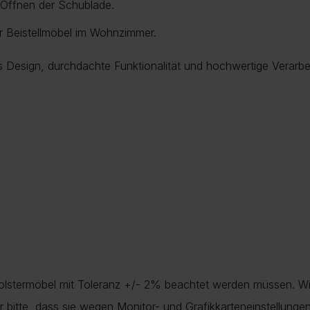
 Öffnen der Schublade.
r Beistellmöbel im Wohnzimmer.
Design, durchdachte Funktionalität und hochwertige Verarbei
Polstermöbel mit Toleranz +/- 2% beachtet werden müssen. Wi
nur bitte, dass sie wegen Monitor- und Grafikkarteneinstellung