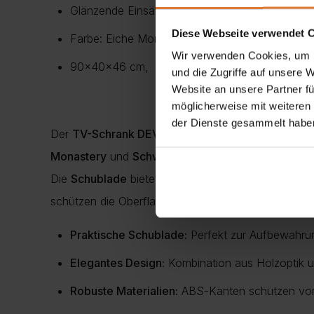
Glänzende Einsätze
Diese Webseite verwendet 
Farbe: Eiche Monastery + Schwarz Hochglanz,
Wir verwenden Cookies, um I
90x40x46 cm,
und die Zugriffe auf unsere 
Website an unsere Partner fü
möglicherweise mit weiteren
der Dienste gesammelt habe
Der
TV-Schrank DEVON
verbindet modernes Design 
Monastery
und
Schwarz Hochglanz
verleiht dem M
Die
Schublade
bietet Stauraum für Multimedia-Zu
schützen die Oberfläche zuverlässig vor Kratzern 
Praktische Schublade:
Perfekt zur Aufbewahrun
Elegantes Design:
Kombination aus Holzoptik u
Robuste Materialien:
ABS-Kanten schützen vor