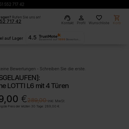
51 552 717 42
support_agent
person
favorite
shopping_cart
ragen?
Rufen Sie uns an!
52 717 42
Kontakt
Profil
Wunschliste
Korb
4.5
l auf Lager
Basierend auf
1999
Bewertungen
eine Bewertungen - Schreiben Sie die erste.
SGELAUFEN]:
ine LOTTI L6 mit 4 Türen
rünglicher
ller
9,00
€
€
289,00
inkl. MwSt.
igste Preis der letzten 30 Tage:
289,00
€
.
00 €
00 €.