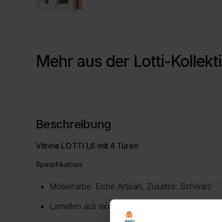
Mehr aus der
Lotti-Kollekt
Beschreibung
Vitrine LOTTI L6 mit 4 Türen
Spezifikation:
Möbelfarbe: Eiche Artisan, Zusätze: Schwarz
Lamellen aus einer Platte, 16mm/25mm beschi