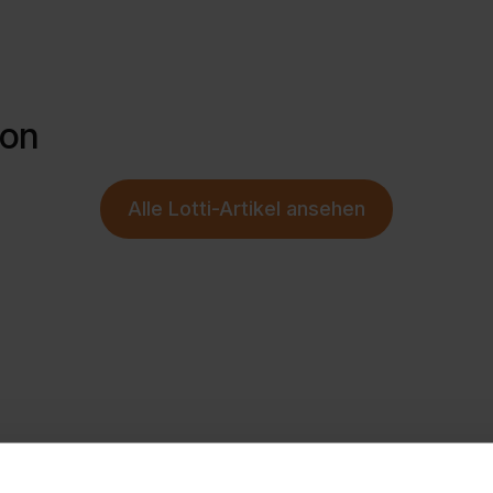
ion
Alle
Lotti-Artikel
ansehen
chtetes schwarzes PVC