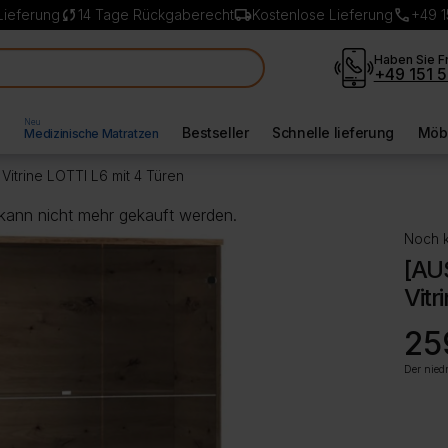
sync
local_shipping
call
Lieferung
14 Tage Rückgaberecht
Kostenlose Lieferung
+49 1
Haben Sie F
+49 151 5
Neu
l
Bestseller
Schnelle lieferung
Möbe
Medizinische Matratzen
itrine LOTTI L6 mit 4 Türen
 kann nicht mehr gekauft werden.
Noch k
[AU
Vitr
Ursp
Aktue
25
Preis
Preis
war:
ist:
Der niedr
289,
259,