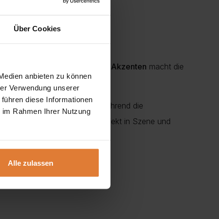
Über Cookies
s
Eiche Artisan
und schwarzen
Akzenten
macht die
 Medien anbieten zu können
hrer Verwendung unserer
 führen diese Informationen
persönliche Gegenstände
, während die
ie im Rahmen Ihrer Nutzung
g
setzt Ihre Lieblingsstücke perfekt in Szene und
Alle zulassen