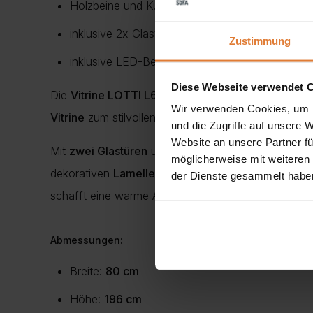
Holzbeine und Kunststoff Griffe
inklusive 2x Glastüren und 2x Holztüren
Zustimmung
inklusive LED-Beleuchtung
Diese Webseite verwendet 
Die
Vitrine LOTTI L6
kombiniert
elegantes Design
Wir verwenden Cookies, um I
Vitrine
zum stilvollen Blickfang in
Wohnzimmer
,
Es
und die Zugriffe auf unsere 
Website an unsere Partner fü
Mit
zwei Glastüren
und
zwei Holztüren
bietet die
V
möglicherweise mit weiteren
dekorativen
Lamellen
den modernen Charakter de
der Dienste gesammelt habe
schafft eine warme Atmosphäre. Die erhöhten
Holz
Abmessungen:
Breite:
80 cm
Höhe:
196 cm