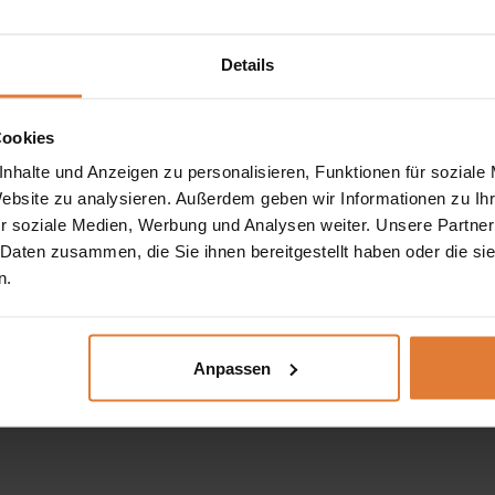
Details
Cookies
mit großzügigem
Stauraum
. Die harmonische Kombination au
nhalte und Anzeigen zu personalisieren, Funktionen für soziale
szimmer
oder
Flur
.
Website zu analysieren. Außerdem geben wir Informationen zu I
r soziale Medien, Werbung und Analysen weiter. Unsere Partner
itrine LOTTI L6
reichlich Platz für
Geschirr
,
Dekoration
oder
 Daten zusammen, die Sie ihnen bereitgestellt haben oder die s
s
Möbelstücks
unterstreichen. Die integrierte
LED-Beleuchtun
n.
beine
sorgen für Stabilität und erleichtern die Reinigung.
Anpassen