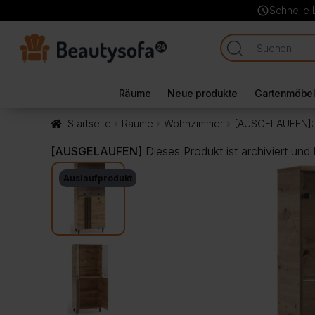
schedule
Schnelle 
Räume
Neue produkte
Gartenmöbe
Startseite
Räume
Wohnzimmer
[AUSGELAUFEN]: V
[AUSGELAUFEN]
Dieses Produkt ist archiviert und
Auslaufprodukt