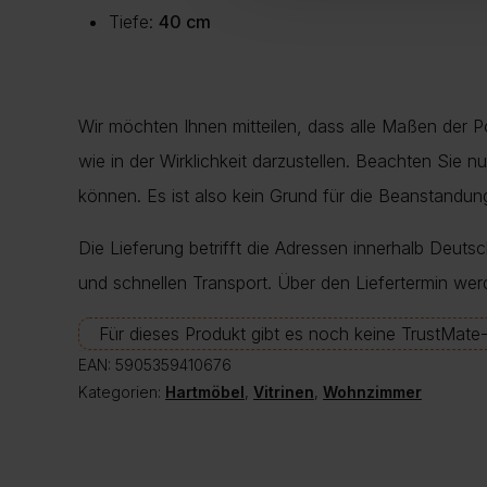
Tiefe:
40 cm
Wir möchten Ihnen mitteilen, dass alle Maßen der 
wie in der Wirklichkeit darzustellen. Beachten Sie 
können. Es ist also kein Grund für die Beanstand
Die Lieferung betrifft die Adressen innerhalb Deuts
und schnellen Transport. Über den Liefertermin wer
Für dieses Produkt gibt es noch keine TrustMat
EAN:
5905359410676
Kategorien:
Hartmöbel
,
Vitrinen
,
Wohnzimmer