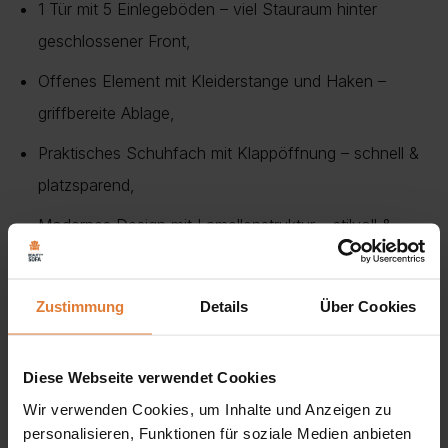
1 Tür mit 5 Einlegeböden – viel Stauraum hinter
geschlossener Front,
Offenes Element mit Kleiderstange und Haken –
griffbereite Ablage,
Praktisches Schuhfach mit Klappöffnung – schnell &
platzsparend,
Modernes Design mit Lamellenstruktur – stilvoll &
funktional,
105 x 33 x 197 cm,
Zustimmung
Details
Über Cookies
Diese Webseite verwendet Cookies
Die
LUME Garderobe
ist ein stilvoller Allrounder für deinen
Wir verwenden Cookies, um Inhalte und Anzeigen zu
Flur – perfekt durchdacht in Form, Funktion und Stil.
personalisieren, Funktionen für soziale Medien anbieten