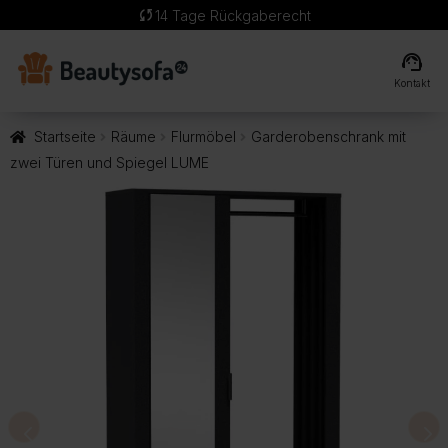
sync
14 Tage Rückgaberecht
support_agent
Kontakt
Startseite
Räume
Flurmöbel
Garderobenschrank mit
zwei Türen und Spiegel LUME