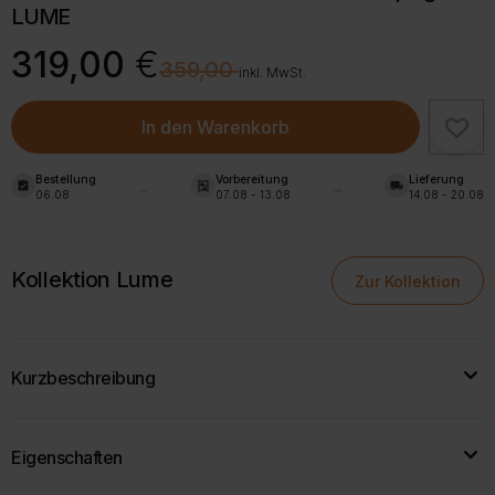
LUME
Ursprünglicher
Aktueller
319,00
€
€
359,00
Preis
Preis
inkl. MwSt.
war:
ist:
359,00 €
319,00 €.
In den Warenkorb
Bestellung
Vorbereitung
Lieferung
assignment_turned_in
shelves
local_shipping
06.08
07.08 - 13.08
14.08 - 20.08
Kollektion Lume
Zur Kollektion
Kurzbeschreibung
Die
LUME Garderobe
ist ein stilvoller Allrounder für deinen Flur –
Eigenschaften
perfekt durchdacht in Form, Funktion und Stil.