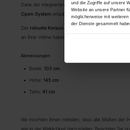
und die Zugriffe auf unsere 
Dank der integrierten
Soft-Close-Scharniere
schlie
Website an unsere Partner fü
Open-System
erlaubt ein
griffloses Öffnen
der Türe
möglicherweise mit weiteren
der Dienste gesammelt habe
Der
robuste Korpus
mit hochwertiger
Melaminbesc
an Ihrer Vitrine haben werden. Mit ihren kompakt
Abmessungen:
Breite:
103 cm
Höhe:
145 cm
Tiefe:
41 cm
Wir möchten Ihnen mitteilen, dass alle Maßen der 
wie in der Wirklichkeit darzustellen. Beachten Sie 