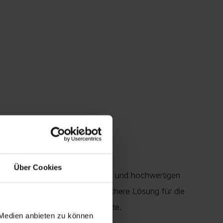
Über Cookies
n
. Mit ihrer klaren Linienführung und hochwertigen
itsglas
bieten nicht nur eine sichere Lösung für die
entation Ihrer Lieblingsobjekte.
 Medien anbieten zu können