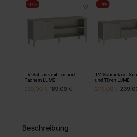
-17%
-14%
TV-Schrank mit Tür und
TV-Schrank mit Sc
eböden
Fächern LUME
und Türen LUME
licher
Aktueller
Ursprünglicher
Aktueller
Ursprün
0
€
229,00
€
189,00
€
279,00
€
239,
Preis
Preis
Preis
Preis
ist:
war:
ist:
war:
€
349,00 €.
229,00 €
189,00 €.
279,00
Beschreibung