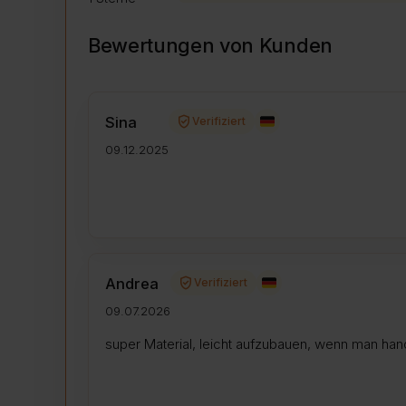
Bewertungen von Kunden
verified_user
Sina
Verifiziert
09.12.2025
verified_user
Andrea
Verifiziert
09.07.2026
super Material, leicht aufzubauen, wenn man hand