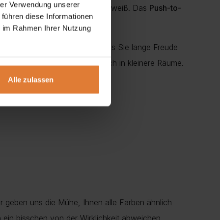
hrer Verwendung unserer
n im Alltag schnell zu schätzen weiß. Das
Push-to-
 führen diese Informationen
 Bedienkomfort bietet.
ie im Rahmen Ihrer Nutzung
kratzfest
und
langlebig
, sodass Sie lange Freude
roßzügige Wohnbereiche als auch in kleinere Räume.
Alle zulassen
r geben uns die Mühe, Ihnen alle Farben ähnlich
en ein bisschen von der Wirklichkeit abweichen