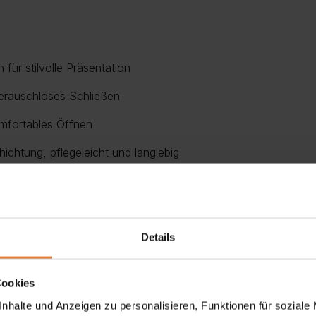
 für stilvolle Präsentation
eräuschloses Schließen
mfortables Öffnen
chtung, pflegeleicht und langlebig
Details
Kombination aus
Eleganz
,
Funktionalität
und
modernem Desig
punkt in Ihrem Wohnbereich. Die beiden Türen aus
ESG-Sicherhe
Cookies
r Büchern, sondern sorgen auch für eine geschmackvolle Präs
nhalte und Anzeigen zu personalisieren, Funktionen für soziale