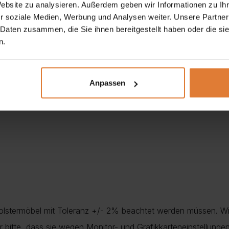
Website zu analysieren. Außerdem geben wir Informationen zu I
ßen die Türen sanft und nahezu lautlos – ein Komfort, den ma
r soziale Medien, Werbung und Analysen weiter. Unsere Partner
n, was die klare Optik unterstreicht und gleichzeitig höchsten
 Daten zusammen, die Sie ihnen bereitgestellt haben oder die s
n.
hichtung
ist nicht nur besonders
pflegeleicht
, sondern auch
en Maßen von
103 × 41 × 145 cm
passt sie perfekt sowohl in g
Anpassen
Polstermöbel mit Toleranz +/- 2% beachtet werden müssen. Wi
nur bitte, dass sie wegen Monitor- und Grafikkarteneinstellung