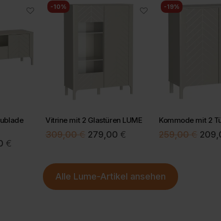
-10%
-19%
verurs
Der Te
CO2-E
Bei ei
Prüfun
Mit ei
vermei
Mehr I
unsere
Meh
Mehr
hublade
Vitrine mit 2 Glastüren LUME
Kommode mit 2 T
Ursprünglicher
Aktueller
Urspr
309,00
€
279,00
€
259,00
€
209
glicher
Aktueller
00
€
Preis
Preis
Preis
Preis
war:
ist:
war:
ist:
309,00 €
279,00 €.
259,0
Alle
Lume-Artikel
ansehen
 €
239,00 €.