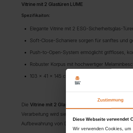
Vitrine mit 2 Glastüren LUME
Spezifikaiton:
Elegante Vitrine mit 2 ESG-Sicherheitsglas-Türen
Soft-Close-Schaniere sorgen für sanftes und g
Push-to-Open-System ermöglicht griffloses, ko
Robuster Korpus mit hochwertiger Melaminbeschi
103 x 41 x 145 cm,
Zustimmung
Die
Vitrine mit 2 Glastüren LUME
ist die perfekte 
Verarbeitung wird sie schnell zum stilvollen Mittel
Diese Webseite verwendet 
Aufbewahrung von Dekorationsstücken, Geschirr ode
Wir verwenden Cookies, um I