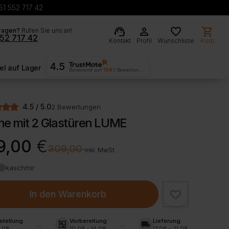
51 552 717 42
support_agent
person
favorite
shopping_cart
ragen?
Rufen Sie uns an!
52 717 42
Kontakt
Profil
Wunschliste
Korb
4.5
l auf Lager
Basierend auf
1997
Bewertungen
4.5 / 5.0
2 Bewertungen
ine mit 2 Glastüren LUME
rünglicher
ller
9,00
€
€
309,00
inkl. MwSt.
kaschmir
00 €
00 €.
In den Warenkorb
stellung
Vorbereitung
Lieferung
shelves
local_shipping
.08
10.08 - 14.08
17.08 - 21.08