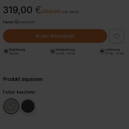
Ursprünglicher
Aktueller
319,00
€
€
359,00
Preis
Preis
inkl. MwSt.
war:
ist:
Farbe:
kaschmir
359,00 €
319,00 €.
In den Warenkorb
Bestellung
Vorbereitung
Lieferung
assignment_turned_in
shelves
local_shipping
09.08
10.08 - 14.08
17.08 - 21.08
Farbe
: kaschmir