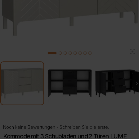
2
1
3
4
5
6
7
8
Noch keine Bewertungen - Schreiben Sie die erste.
Kommode mit 3 Schubladen und 2 Türen LUME