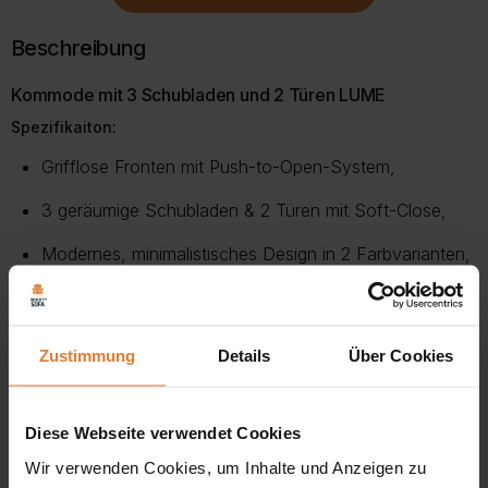
Beschreibung
Kommode mit 3 Schubladen und 2 Türen LUME
Spezifikaiton:
Grifflose Fronten mit Push-to-Open-System,
3 geräumige Schubladen & 2 Türen mit Soft-Close,
Modernes, minimalistisches Design in 2 Farbvarianten,
Ideal für Wohn-, Schlaf- oder Jugendzimmer,
Teil der LUME-Kollektion – funktional & stilvoll,
Zustimmung
Details
Über Cookies
153 x 41 x 95 cm,
Diese Webseite verwendet Cookies
Wir verwenden Cookies, um Inhalte und Anzeigen zu