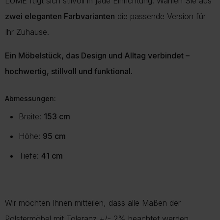
LUME fügt sich stilvoll in jede Einrichtung. Wählen Sie aus
zwei eleganten Farbvarianten
die passende Version für
Ihr Zuhause.
Ein Möbelstück, das Design und Alltag verbindet –
hochwertig, stillvoll und funktional.
Abmessungen:
Breite:
153 cm
Höhe:
95 cm
Tiefe:
41 cm
Wir möchten Ihnen mitteilen, dass alle Maßen der
Polstermöbel mit Toleranz +/- 2% beachtet werden