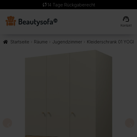
sync
14 Tage Rückgaberecht
support_agent
Kontakt
Startseite
Räume
Jugendzimmer
Kleiderschrank 01 YOGI