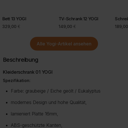
Bei einigen Lieferregionen, z. B. Inseln, kann eine kurze Prüfung
Mit einer bewussten Kaufentscheidung helfen Sie, Retouren zu
durch unseren Kundenservice erforderlich sein.
vermeiden und die Umwelt zu schonen.
Bett 13 YOGI
TV-Schrank 12 YOGI
Schrei
Mehr Informationen zu Lieferung und Versand finden Sie auf
329,00
€
149,00
€
189,0
unserer Lieferungsseite.
Mehr über Rückgabe
Mehr zur Lieferung
Alle
Yogi-Artikel
ansehen
Beschreibung
Kleiderschrank 01 YOGI
Spezifikation:
Farbe: graubeige / Eiche geölt / Eukalyptus
modernes Design und hohe Qualität,
lamieniert Platte 16mm,
ABS-geschützte Kanten,