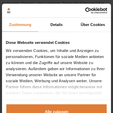
liegenden Stange, eine schmale Front mit Einlegeböden
und drei Schubladen.
Einzigartige Farben, einzigartiger Stil:
Unsere
Zustimmung
Details
Über Cookies
Jugendgarderobe ist in drei einzigartigen Farben
erhältlich: Graubeige, geölte Eiche und Eukalyptus.
Diese Webseite verwendet Cookies
Diese modischen Farbtöne verleihen dem Schrank
Wir verwenden Cookies, um Inhalte und Anzeigen zu
eine einzigartige Note und ermöglichen es ihm, sich
personalisieren, Funktionen für soziale Medien anbieten
zu können und die Zugriffe auf unsere Website zu
problemlos in eine Vielzahl von Inneneinrichtungen
analysieren. Außerdem geben wir Informationen zu Ihrer
einzufügen.
Verwendung unserer Website an unsere Partner für
soziale Medien, Werbung und Analysen weiter. Unsere
Geräumiger Innenraum, perfekte Organisation:
Dank
Partner führen diese Informationen möglicherweise mit
des großen Fassungsvermögens unseres
weiteren Daten zusammen, die Sie ihnen bereitgestellt
Jugendkleiderschranks können Sie all Ihre Kleidung,
haben oder die sie im Rahmen Ihrer Nutzung der Dienste
gesammelt haben.
Schuhe, Accessoires und andere Gegenstände darin
Alle zulassen