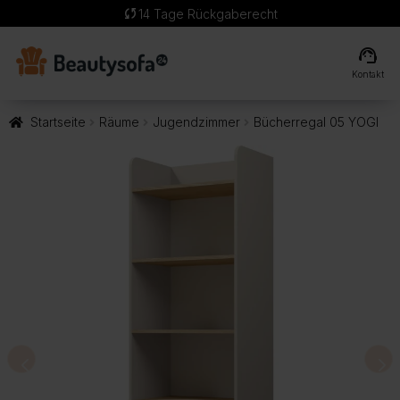
sync
14 Tage Rückgaberecht
support_agent
Kontakt
Startseite
Räume
Jugendzimmer
Bücherregal 05 YOGI