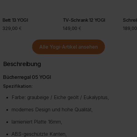
Bei einigen Lieferregionen, z. B. Inseln, kann eine kurze Prüfung
Mit einer bewussten Kaufentscheidung helfen Sie, Retouren zu
durch unseren Kundenservice erforderlich sein.
vermeiden und die Umwelt zu schonen.
Bett 13 YOGI
TV-Schrank 12 YOGI
Schrei
Mehr Informationen zu Lieferung und Versand finden Sie auf
329,00
€
149,00
€
189,0
unserer Lieferungsseite.
Mehr über Rückgabe
Mehr zur Lieferung
Alle
Yogi-Artikel
ansehen
Beschreibung
Bücherregal 05 YOGI
Spezifikation:
Farbe: graubeige / Eiche geölt / Eukalyptus,
modernes Design und hohe Qualität,
lamieniert Platte 16mm,
ABS-geschützte Kanten,