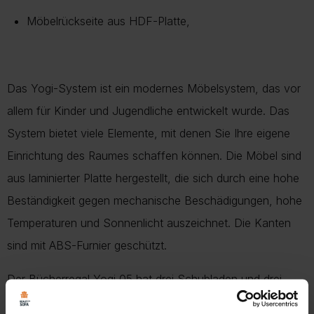
Möbelrückseite aus HDF-Platte,
Das Yogi-System ist ein modernes Möbelsystem, das vor
allem für Kinder und Jugendliche entwickelt wurde. Das
System bietet viele Elemente, mit denen Sie Ihre eigene
Einrichtung des Raumes schaffen können. Die Möbel sind
aus laminierter Platte hergestellt, die sich durch eine hohe
Beständigkeit gegen mechanische Beschädigungen, hohe
Temperaturen und Sonnenlicht auszeichnet. Die Kanten
sind mit ABS-Furnier geschützt.
Der Bücherregal Yogi 05 hat drei Schubladen und drei
Einlegeböden.