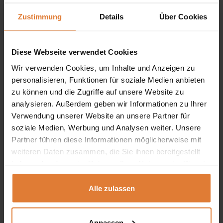
Organisation mit Charakter:
Sie suchen ein
Zustimmung
Details
Über Cookies
Bücherregal, das nicht nur Ihre Bücher, Schallplatten
oder Dekorationen aufnimmt, sondern auch einen
Diese Webseite verwendet Cookies
einzigartigen Stil in Ihr Jugendzimmer bringt? Unser
Wir verwenden Cookies, um Inhalte und Anzeigen zu
großes Jugendbuchregal ist die perfekte Lösung, denn
personalisieren, Funktionen für soziale Medien anbieten
zu können und die Zugriffe auf unsere Website zu
es verbindet Funktionalität mit einem Designer-Look.
analysieren. Außerdem geben wir Informationen zu Ihrer
Einzigartiges Aussehen:
Unser Jugendbuchregal ist in
Verwendung unserer Website an unsere Partner für
soziale Medien, Werbung und Analysen weiter. Unsere
drei stilvollen Farben erhältlich: grau-beige, geölte
Partner führen diese Informationen möglicherweise mit
Eiche und Eukalyptus. So können Sie das Möbelstück
weiteren Daten zusammen, die Sie ihnen bereitgestellt
Ihrem individuellen Geschmack und Ihrer
haben oder die sie im Rahmen Ihrer Nutzung der Dienste
gesammelt haben.
Raumgestaltung anpassen. Wie auch immer Sie sich
Alle zulassen
entscheiden, wir sorgen dafür, dass das Bücherregal
zu einem markanten Element Ihrer Einrichtung wird.
Anpassen