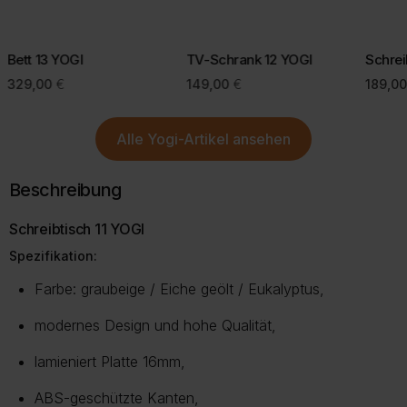
Bei einigen Lieferregionen, z. B. Inseln, kann eine kurze Prüfung
Mit einer bewussten Kaufentscheidung helfen Sie, Retouren zu
durch unseren Kundenservice erforderlich sein.
vermeiden und die Umwelt zu schonen.
Bett 13 YOGI
TV-Schrank 12 YOGI
Schrei
Mehr Informationen zu Lieferung und Versand finden Sie auf
329,00
€
149,00
€
189,0
unserer Lieferungsseite.
Mehr über Rückgabe
Mehr zur Lieferung
Alle
Yogi-Artikel
ansehen
Beschreibung
Schreibtisch 11 YOGI
Spezifikation:
Farbe: graubeige / Eiche geölt / Eukalyptus,
modernes Design und hohe Qualität,
lamieniert Platte 16mm,
ABS-geschützte Kanten,