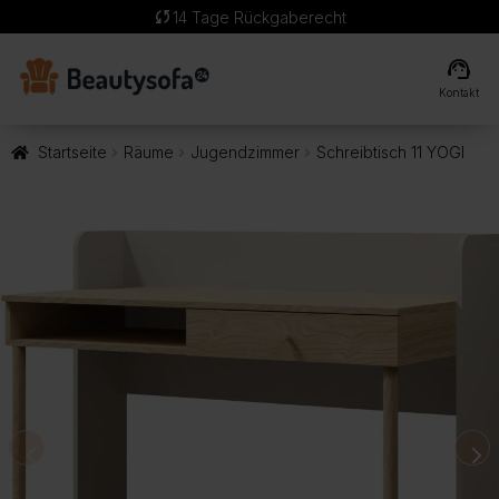
sync
14 Tage Rückgaberecht
support_agent
Kontakt
Startseite
Räume
Jugendzimmer
Schreibtisch 11 YOGI