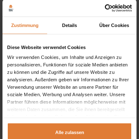
Stilvolle Lern- und Kreativecke:
Sie sind auf der
Suche nach dem perfekten Schreibtisch, der nicht nur
Zustimmung
Details
Über Cookies
einen funktionalen Platz zum Lernen und Arbeiten
bietet, sondern sich auch perfekt in den Stil Ihres
Diese Webseite verwendet Cookies
Jugendzimmers einfügt? Unser Jugendschreibtisch ist
Wir verwenden Cookies, um Inhalte und Anzeigen zu
die Antwort auf Ihre Bedürfnisse!
personalisieren, Funktionen für soziale Medien anbieten
Drei außergewöhnliche Farben, unbegrenzte
zu können und die Zugriffe auf unsere Website zu
analysieren. Außerdem geben wir Informationen zu Ihrer
Möglichkeiten:
Unser Schreibtisch ist in drei
Verwendung unserer Website an unsere Partner für
einzigartigen Farben erhältlich: Graubeige, geölte Eiche
soziale Medien, Werbung und Analysen weiter. Unsere
und Eukalyptus. Diese modisch aufeinander
Partner führen diese Informationen möglicherweise mit
weiteren Daten zusammen, die Sie ihnen bereitgestellt
abgestimmten Farbtöne verleihen Ihrem Interieur eine
haben oder die sie im Rahmen Ihrer Nutzung der Dienste
individuelle Note und lassen sich problemlos in
gesammelt haben.
verschiedene Raumsituationen integrieren.
Alle zulassen