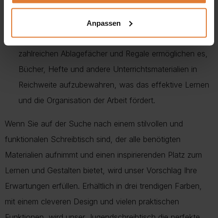
Funktionalität und Ergonomie bis ins Detail:
Der
Schreibtisch wurde mit Blick auf die Bedürfnisse junger
Anpassen
Nutzer entwickelt. Die geräumige Arbeitsfläche und die
zahlreichen Ablagefächer und Regale ermöglichen es,
Bücher, Hefte und andere Unterrichtsmaterialien in
Reichweite aufzubewahren, was das effektive Lernen
und die Organisation der Arbeit fördert.
Wenn Sie auf der Suche nach einem stilvollen und
funktionalen Schreibtisch sind, der alle benötigten
Materialien aufnimmt und einen inspirierenden Platz zum
Lernen und Gestalten bietet, wird unser Vorschlag Ihre
Erwartungen erfüllen. Erhältlich in drei trendigen Farben,
mit einem cleveren Design und vielen praktischen
Funktionen, wird unser Jugendschreibtisch die perfekte