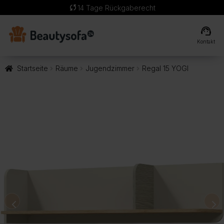
sync
14 Tage Rückgaberecht
support_agent
Kontakt
Startseite
Räume
Jugendzimmer
Regal 15 YOGI