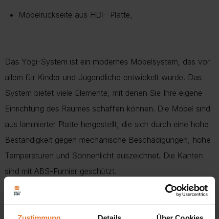
Möbelrückseite aus HDF-Platte,
Das Yogi-System ist ein modernes Möbelsystem, das vor
allem für Kinder und Jugendliche entwickelt wurde. Das
System bietet viele Elemente, mit denen Sie Ihre eigene
Einrichtung des Raumes schaffen können. Die Möbel sind
aus laminierter Platte hergestellt, die sich durch eine hohe
Beständigkeit gegen mechanische Beschädigungen, hohe
Temperaturen und Sonnenlicht auszeichnet. Die Kanten
sind mit ABS-Furnier geschützt.
Dein Zentrum der Organisation und des Ausdrucks:
Suchst du nach einer funktionalen und stilvollen
Zustimmung
Details
Über Cookies