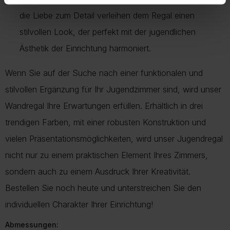
die Liebe zum Detail verleihen dem Regal einen
stilvollen Look, der perfekt mit der jugendlichen
Ästhetik der Einrichtung harmoniert.
Wenn Sie auf der Suche nach einer funktionalen und
stilvollen Ergänzung für Ihr Jugendzimmer sind, wird unser
Wandregal Ihre Erwartungen erfüllen. Erhältlich in drei
trendigen Farben, mit einer robusten Konstruktion und
vielen Präsentationsmöglichkeiten, wird unser Jugendregal
nicht nur zu einem praktischen Element Ihres Zimmers,
sondern auch zu einem Ausdruck Ihrer Kreativität.
Bestellen Sie noch heute und unterstreichen Sie den
individuellen Charakter Ihrer Einrichtung!
Abmessungen: