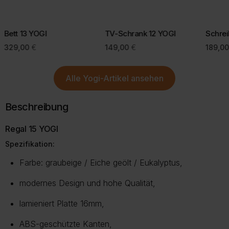
Bei einigen Lieferregionen, z. B. Inseln, kann eine kurze Prüfung
Mit einer bewussten Kaufentscheidung helfen Sie, Retouren zu
durch unseren Kundenservice erforderlich sein.
vermeiden und die Umwelt zu schonen.
Bett 13 YOGI
TV-Schrank 12 YOGI
Schrei
Mehr Informationen zu Lieferung und Versand finden Sie auf
329,00
€
149,00
€
189,0
unserer Lieferungsseite.
Mehr über Rückgabe
Mehr zur Lieferung
Alle
Yogi-Artikel
ansehen
Beschreibung
Regal 15 YOGI
Spezifikation:
Farbe: graubeige / Eiche geölt / Eukalyptus,
modernes Design und hohe Qualität,
lamieniert Platte 16mm,
ABS-geschützte Kanten,