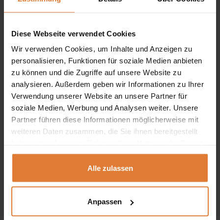
Ergänzung für dein Jugendzimmer, die es dir
ermöglicht, deine Lieblingsstücke auszustellen und auf
Diese Webseite verwendet Cookies
kreative Weise Ordnung zu halten? Unser
Wir verwenden Cookies, um Inhalte und Anzeigen zu
Jugendwandregal ist die perfekte Lösung!
personalisieren, Funktionen für soziale Medien anbieten
zu können und die Zugriffe auf unsere Website zu
Drei raffinierte Farben, unendliche Möglichkeiten:
analysieren. Außerdem geben wir Informationen zu Ihrer
Unser Regal ist in drei trendigen Farben erhältlich:
Verwendung unserer Website an unsere Partner für
Graubeige, geölte Eiche und Eukalyptus. Diese
soziale Medien, Werbung und Analysen weiter. Unsere
Partner führen diese Informationen möglicherweise mit
raffinierten Farbtöne verleihen Ihrem Interieur eine
weiteren Daten zusammen, die Sie ihnen bereitgestellt
individuelle Note und ermöglichen es, das Regal leicht
haben oder die sie im Rahmen Ihrer Nutzung der Dienste
in verschiedene Stile und Raumarrangements
gesammelt haben.
einzupassen.
Alle zulassen
Modernes Design, ästhetische Details:
Das Design
Anpassen
des Regals verbindet modernes Design mit
funktionalen Lösungen. Die elegante Verarbeitung und