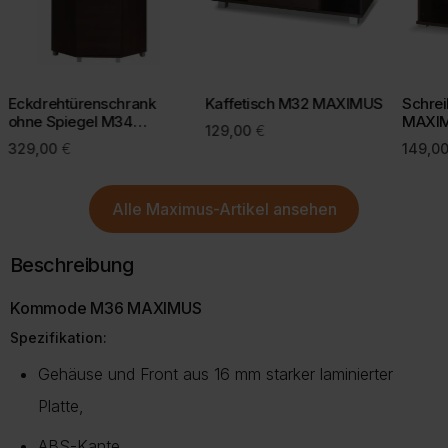
Bei einigen Lieferregionen, z. B. Inseln, kann eine kurze Prüfung
Mit einer bewussten Kaufentscheidung helfen Sie, Retouren zu
durch unseren Kundenservice erforderlich sein.
vermeiden und die Umwelt zu schonen.
Mehr Informationen zu Lieferung und Versand finden Sie auf
unserer Lieferungsseite.
Mehr über Rückgabe
Eckdrehtürenschrank
Kaffetisch M32 MAXIMUS
Schrei
ohne Spiegel M34
MAXI
129,00
€
MAXIMUS 90 cm
329,00
€
149,0
Mehr zur Lieferung
Alle
Maximus-Artikel
ansehen
Beschreibung
Kommode M36 MAXIMUS
Spezifikation:
Gehäuse und Front aus 16 mm starker laminierter
Platte,
ABS-Kante,