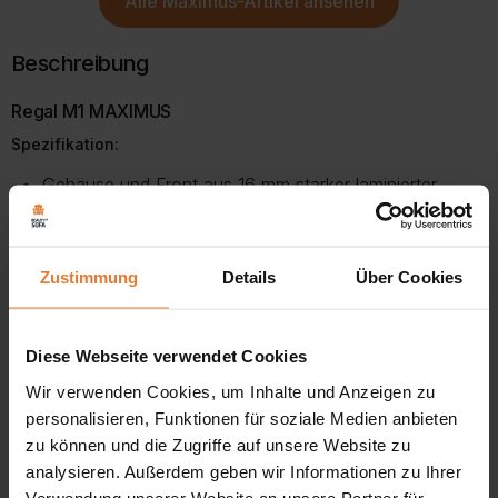
Alle
Maximus-Artikel
ansehen
Beschreibung
Regal M1 MAXIMUS
Spezifikation:
Gehäuse und Front aus 16 mm starker laminierter
Platte,
ABS-Kante,
Zustimmung
Details
Über Cookies
Griff aus Kunststoff kombiniert mit Aluminium,
Öffnungsseite: universal (rechts oder links),
Diese Webseite verwendet Cookies
Wir verwenden Cookies, um Inhalte und Anzeigen zu
Der geschlossene Bücherschrank MAXIMUS besteht aus
personalisieren, Funktionen für soziale Medien anbieten
einem eintürigen Teil. Im Inneren ist es mit vier Fachböden
zu können und die Zugriffe auf unsere Website zu
analysieren. Außerdem geben wir Informationen zu Ihrer
ausgestattet. Das Möbel ist aus einer hochwertigen
Verwendung unserer Website an unsere Partner für