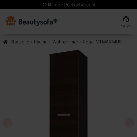
sync
14 Tage Rückgaberecht
support_agent
Kontakt
Startseite
Räume
Wohnzimmer
Regal M1 MAXIMUS