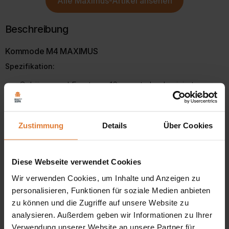
Alle
Maximus-Artikel
ansehen
Beschreibung
Kommode M4 MAXIMUS
Spezifikation:
Gehäuse und Front aus 16 mm starker laminierter
Platte,
ABS-Kante,
Zustimmung
Details
Über Cookies
Griff aus Kunststoff kombiniert mit Aluminium,
Diese Webseite verwendet Cookies
Die Kommode wurde sowohl für das Wohn-, Schlaf- und
Wir verwenden Cookies, um Inhalte und Anzeigen zu
Jugendzimmer als auch für den Flur entworfen und ist in
personalisieren, Funktionen für soziale Medien anbieten
helleren Farben auch im Kinderzimmer zu finden.
zu können und die Zugriffe auf unsere Website zu
analysieren. Außerdem geben wir Informationen zu Ihrer
Die Kommode ist viertürig und hat im Inneren geräumige
Verwendung unserer Website an unsere Partner für