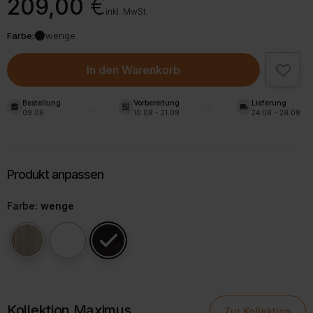
209,00
€
inkl. MwSt.
Farbe:
wenge
In den Warenkorb
Bestellung
Vorbereitung
Lieferung
assignment_turned_in
shelves
local_shipping
09.08
10.08 - 21.08
24.08 - 28.08
Farbe
: wenge
Kollektion Maximus
Zur Kollektion