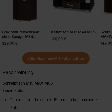
CO2-Emissionen
.
Bei einigen Lieferregionen, z. B. Inseln, kann eine kurze Prüfung
Mit einer bewussten Kaufentscheidung helfen Sie, Retouren zu
durch unseren Kundenservice erforderlich sein.
vermeiden und die Umwelt zu schonen.
Mehr Informationen zu Lieferung und Versand finden Sie auf
unserer Lieferungsseite.
Mehr über Rückgabe
Eckdrehtürenschrank
Kaffetisch M32 MAXIMUS
Schrei
ohne Spiegel M34
MAXI
129,00
€
MAXIMUS 90 cm
329,00
€
149,0
Mehr zur Lieferung
Alle
Maximus-Artikel
ansehen
Beschreibung
Schreibtisch M19 MAXIMUS
Spezifikation:
Gehäuse und Front aus 16 mm starker laminierter
Platte,