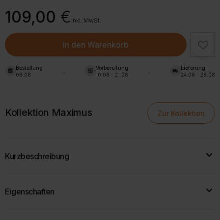
109,00
€
inkl. MwSt.
In den Warenkorb
Bestellung
Vorbereitung
Lieferung
assignment_turned_in
shelves
local_shipping
08.08
10.08 - 21.08
24.08 - 28.08
Kollektion Maximus
Zur Kollektion
Kurzbeschreibung
Schreibtisch aus der Kollektion MAXIMUS. Es ist ein
Eigenschaften
minimalistisches und extrem vielseitiges Möbelstück.
Breite:
100 cm