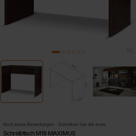
2
1
3
4
5
6
Noch keine Bewertungen - Schreiben Sie die erste.
Schreibtisch M19 MAXIMUS