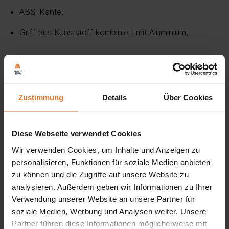
ABS-Kante,
Griff aus Kunststoff kombiniert mit Aluminium,
Schreibtisch aus der Kollektion MAXIMUS. Es ist ein
minimalistisches und extrem vielseitiges Möbelstück. Im
Zustimmung
Details
Über Cookies
Jugendzimmer kann er als Schreibtisch für einen Laptop
dienen, und in Kombination mit einem Spiegel ist er ein
Diese Webseite verwendet Cookies
toller Schminktisch für einen Teenager. Auch im
Wir verwenden Cookies, um Inhalte und Anzeigen zu
personalisieren, Funktionen für soziale Medien anbieten
Schlafzimmer kann er die Rolle eines Schminktisches
zu können und die Zugriffe auf unsere Website zu
übernehmen. In einem Flur oder einer Lobby kann er als
analysieren. Außerdem geben wir Informationen zu Ihrer
Konsole verwendet werden.
Verwendung unserer Website an unsere Partner für
soziale Medien, Werbung und Analysen weiter. Unsere
Dieses Möbelstück ist aus hochwertigen Materialien
Partner führen diese Informationen möglicherweise mit
gefertigt, wodurch es solide und langlebig ist. Es wird