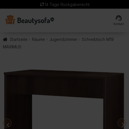
sync
14 Tage Rückgaberecht
support_agent
Kontakt
Startseite
Räume
Jugendzimmer
Schreibtisch M19
MAXIMUS